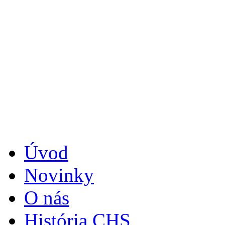
Úvod
Novinky
O nás
História CHS