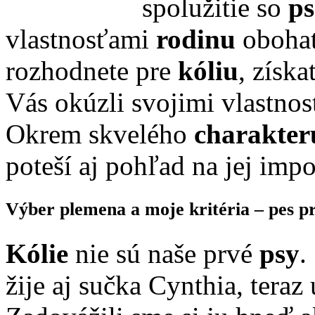
spolužitie so
p
vlastnosťami
rodinu
obohat
rozhodnete pre
kóliu
, získ
Vás okúzli svojimi vlastno
Okrem skvelého
charakteru
poteší aj pohľad na jej imp
Výber plemena a moje kritéria – pes pr
Kólie
nie sú naše prvé
psy
.
žije aj sučka Cynthia, teraz 