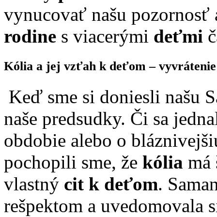
vynucovať našu pozornosť 
rodine
s viacerými
deťmi
č
Kólia a jej vzťah k deťom – vyvráteni
Keď sme si doniesli našu S
naše predsudky. Či sa jedna
obdobie alebo o bláznivejš
pochopili sme, že
kólia
má š
vlastný
cit k deťom
. Saman
rešpektom a uvedomovala si 