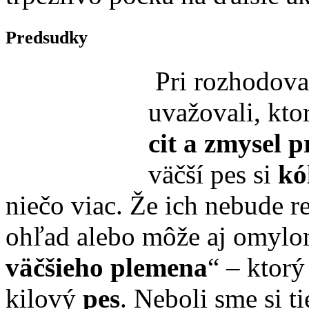
Predsudky
Pri rozhodova
uvažovali, kto
cit a zmysel p
väčší pes si
kó
niečo viac. Že ich nebude r
ohľad alebo môže aj omylom
väčšieho plemena
“ – ktor
kilový
pes
. Neboli sme si tie