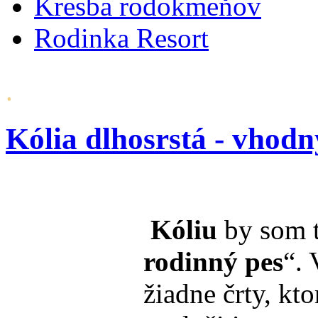
Kresba rodokmeňov
Rodinka Resort
.
Kólia dlhosrstá - vhodn
Kóliu
by som t
rodinný pes
“. 
žiadne črty, kt