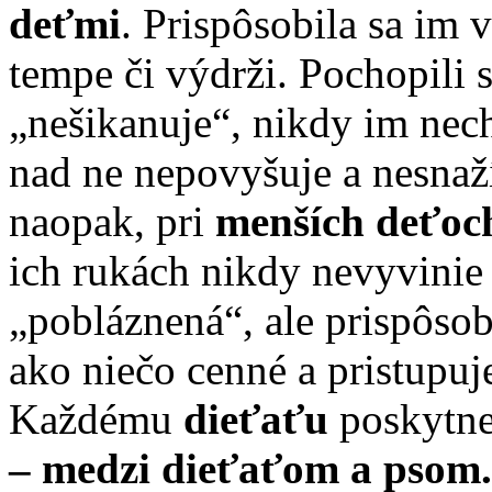
deťmi
. Prispôsobila sa im 
tempe či výdrži. Pochopili 
„nešikanuje“, nikdy im nec
nad ne nepovyšuje a nesnaž
naopak, pri
menších deťoc
ich rukách nikdy nevyvinie v
„pobláznená“, ale prispôso
ako niečo cenné a pristupuj
Každému
dieťaťu
poskytn
– medzi dieťaťom a psom.