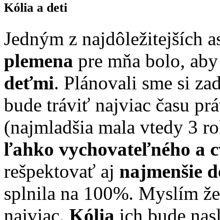
Kólia a deti
Jedným z najdôležitejších a
plemena
pre mňa bolo, aby 
deťmi
. Plánovali sme si z
bude tráviť najviac času pr
(najmladšia mala vtedy 3 r
ľahko vychovateľného a c
rešpektovať aj
najmenšie d
splnila na 100%. Myslím že
najviac.
Kólia
ich bude nas