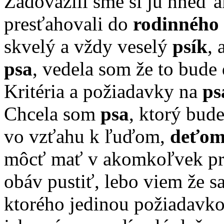
Zadovážili sme si ju hneď 
presťahovali do
rodinného
skvelý a vždy veselý
psík
,
psa
, vedela som že to bude
Kritéria a požiadavky na
ps
Chcela som
psa
, ktorý bu
vo vzťahu k ľuďom,
deťo
môcť mať v akomkoľvek pr
obáv pustiť, lebo viem že s
ktorého jedinou požiadavko