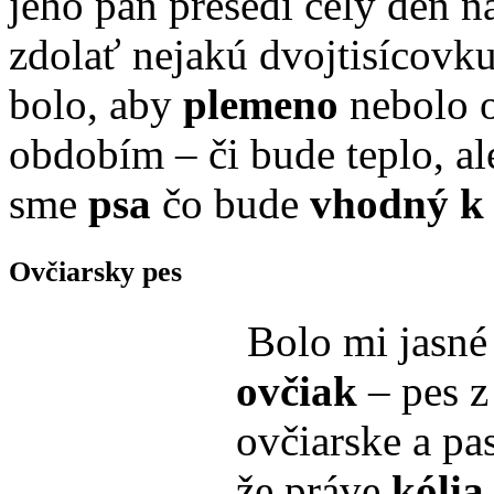
jeho pán presedí celý deň n
zdolať nejakú dvojtisícovku
bolo, aby
plemeno
nebolo 
obdobím – či bude teplo, al
sme
psa
čo bude
vhodný k
Ovčiarsky pes
Bolo mi jasné 
ovčiak
– pes z
ovčiarske a pa
že práve
kólia