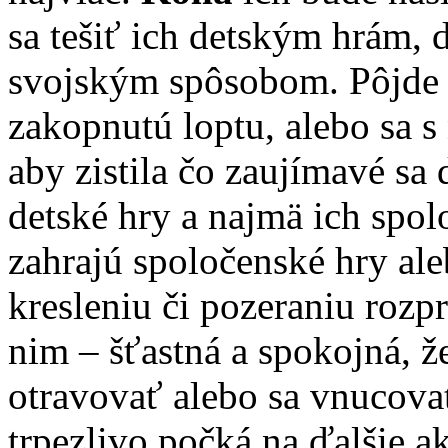
sa tešiť ich detským hrám, 
svojským spôsobom. Pôjde 
zakopnutú loptu, alebo sa s
aby zistila čo zaujímavé sa 
detské hry a najmä ich spo
zahrajú spoločenské hry ale
kresleniu či pozeraniu rozp
nim – šťastná a spokojná, 
otravovať alebo sa vnucova
trpezlivo počká na ďalšie ak