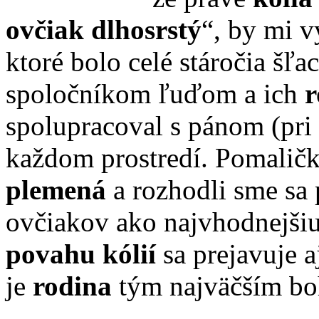
ovčiak dlhosrstý
“, by mi 
ktoré bolo celé stáročia šľ
spoločníkom ľuďom a ich
spolupracoval s pánom (pri 
každom prostredí. Pomaličk
plemená
a rozhodli sme sa
ovčiakov ako najvhodnejšiu
povahu kólií
sa prejavuje 
je
rodina
tým najväčším bo