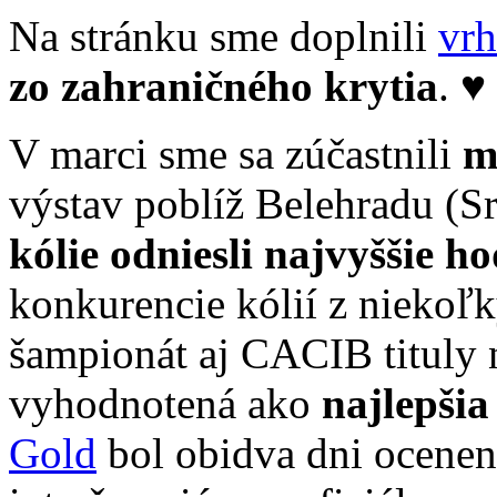
Na stránku sme doplnili
vr
zo zahraničného krytia
. ♥
V marci sme sa zúčastnili
m
výstav poblíž Belehradu (S
kólie odniesli najvyššie h
konkurencie kólií z niekoľ
šampionát aj CACIB tituly 
vyhodnotená ako
najlepšia
Gold
bol obidva dni ocenený 