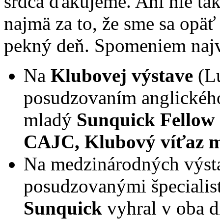
srdca ďakujeme. Ani nie tak 
najmä za to, že sme sa opäť 
pekný deň. Spomeniem najv
Na
Klubovej výstave
(Lu
posudzovaním anglického 
mladý
Sunquick Fellow 
CAJC, Klubový víťaz 
Na medzinárodných výsta
posudzovanými špecialis
Sunquick
vyhral v oba d