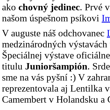
ako
chovný jedinec
. Prvé 
našom úspešnom psíkovi
Im
V auguste náš odchovanec
medzinárodných výstavách v
Špeciálnej výstave oficiáln
titulu
Junioršampión
. Srd
sme na vás pyšní :) V zahra
reprezentovala aj Lentilka 
Camembert v Holandsku a C