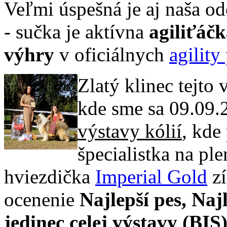
Veľmi úspešná je aj naša 
- sučka je aktívna
agiliťáč
výhry
v oficiálnych
agility
Zlatý klinec tejto
kde sme sa 09.09.
výstavy kólií
, kde
špecialistka na pl
hviezdička
Imperial Gold
zí
ocenenie
Najlepší pes, Naj
jedinec celej výstavy
(BIS