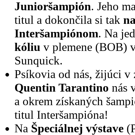
Junioršampión
. Jeho m
titul a dokončila si tak
na
Interšampiónom
. Na je
kóliu
v plemene (BOB) 
Sunquick.
Psíkovia od nás, žijúci v 
Quentin Tarantino
nás 
a okrem získaných šampio
titul Interšampióna!
Na
Špeciálnej výstave
(P