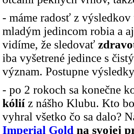
- máme radosť z výsledkov v
mladým jedincom robia a aj
vidíme, že sledovať
zdravo
iba vyšetrené jedince s čis
význam. Postupne výsledk
- po 2 rokoch sa konečne k
kólií
z nášho Klubu. Kto b
vyhral všetko čo sa dalo? 
Imperial Gold
na svojej p