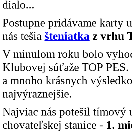
dialo...
Postupne pridávame karty 
nás tešia
šteniatka
z vrhu T
V minulom roku bolo vyhod
Klubovej súťaže TOP PES. 
a mnoho krásnych výsledk
najvýraznejšie.
Najviac nás potešil tímový 
chovateľskej stanice -
1. mi