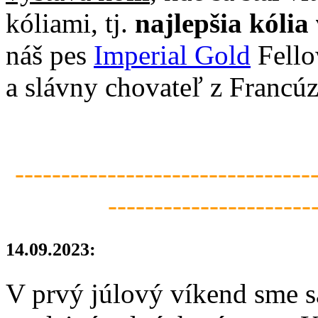
kóliami, tj.
najlepšia kóli
náš pes
Imperial Gold
Fello
a slávny chovateľ z Francúz
--------------------------------
----------------------
14.09.2023:
V prvý júlový víkend sme sa