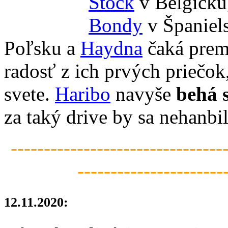
Stock
v Belgicku
Bondy
v Španiel
Poľsku a
Haydna
čaká prem
radosť z ich prvých priečok,
svete.
Haribo
navyše
behá s
za taký drive by sa nehanbil
--------------------------------
----------------------
12.11.2020: