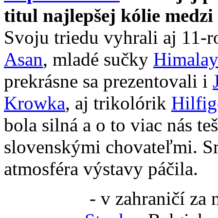
titul najlepšej kólie medz
Svoju triedu vyhrali aj 11-
Asan
, mladé sučky
Himalay
prekrásne sa prezentovali i
Krowka
, aj trikolórik
Hilfig
bola silná a o to viac nás t
slovenskými chovateľmi. Sm
atmosféra výstavy páčila.
- v zahraničí za 