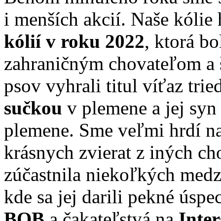
i menších akcií. Naše kólie 
kólií v roku 2022
, ktorá b
zahraničným chovateľom a š
psov vyhrali titul víťaz trie
sučkou
v plemene a jej sy
plemene. Sme veľmi hrdí na
krásnych zvierat z iných c
zúčastnila niekoľkých medz
kde sa jej darili pekné úspe
BOB
a čakateľstvá na
Inte