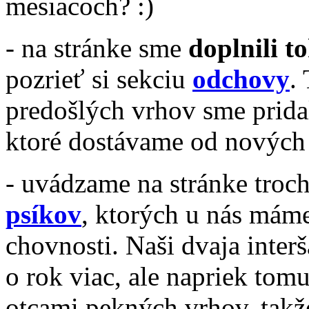
mesiacoch? :)
- na stránke sme
doplnili t
pozrieť si sekciu
odchovy
.
predošlých vrhov sme prida
ktoré dostávame od nových
- uvádzame na stránke troc
psíkov
, ktorých u nás mám
chovnosti. Naši dvaja inte
o rok viac, ale napriek tomu
otcami pekných vrhov, takže 