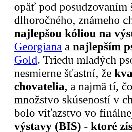
opäť pod posudzovaním š
dlhoročného, známeho ch
najlepšou kóliou na výs
Georgiana
a
najlepším 
Gold
. Triedu mladých p
nesmierne šťastní, že
kva
chovatelia
, a najmä tí, 
množstvo skúseností v ch
bolo víťazstvo vo finálne
výstavy (BIS) - ktoré z