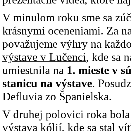
V minulom roku sme sa zúča
krásnymi oceneniami. Za na
považujeme výhry na každo
výstave v Lučenci
, kde sa 
umiestnila na
1. mieste v s
stanicu na výstave
. Posudz
Defluvia zo Španielska.
V druhej polovici roka bol
výstava kólií
, kde sa stal 