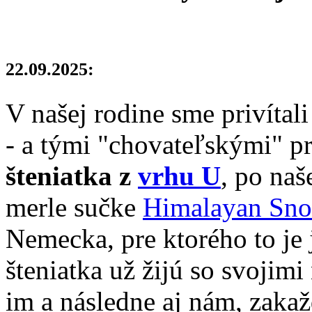
22.09.2025:
V našej rodine sme privítal
- a tými "chovateľskými" pr
šteniatka z
vrhu U
, po naš
merle sučke
Himalayan Sno
Nemecka, pre ktorého to je
šteniatka už žijú so svojim
im a následne aj nám, zaka