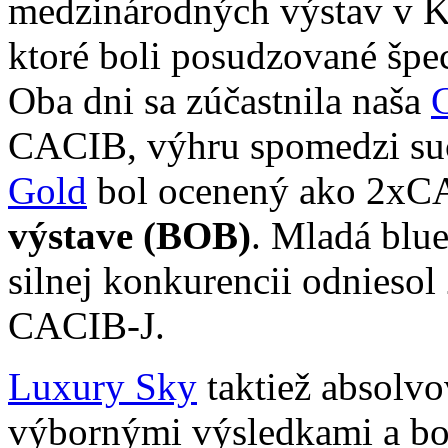
medzinárodných výstav v Ko
ktoré boli posudzované špe
Oba dni sa zúčastnila naša
CACIB, výhru spomedzi su
Gold
bol ocenený ako 2xC
výstave (BOB)
. Mladá blu
silnej konkurencii odniesol
CACIB-J.
Luxury Sky
taktiež absolvo
výbornými výsledkami a bol