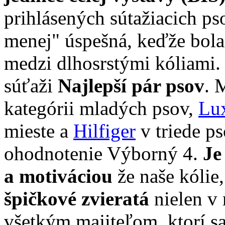
prihlásených sútažiacich p
menej" úspešná, keďže bol
medzi dlhosrstými kóliami. 
súťaži
Najlepší pár psov
. 
kategórii mladých psov,
Lu
mieste a
Hilfiger
v triede p
ohodnotenie Výborný 4.
Je
a motiváciou
že naše kólie
špičkové zvieratá
nielen v 
všetkým majiteľom, ktorí sa