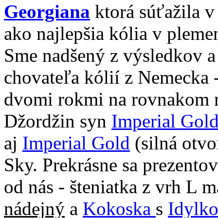
Georgiana
ktorá súťažila 
ako najlepšia kólia v plemen
Sme nadšený z výsledkov a 
chovateľa kólií z Nemecka 
dvomi rokmi na rovnakom mi
Džordžin syn
Imperial Gol
aj
Imperial Gold
(silná otvo
Sky. Prekrásne sa prezentova
od nás - šteniatka z vrh L 
nádejný
a
Kokoska
s
Idylk