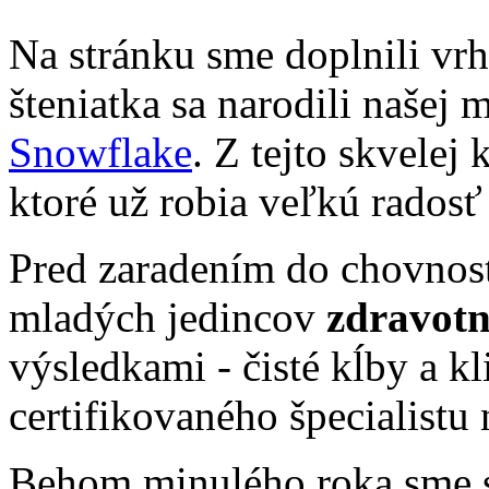
Na stránku sme doplnili vrh
šteniatka sa narodili našej
Snowflake
. Z tejto skvelej
ktoré už robia veľkú rados
Pred zaradením do chovnost
mladých jedincov
zdravotn
výsledkami - čisté kĺby a kl
certifikovaného špecialistu
Behom minulého roka sme sa