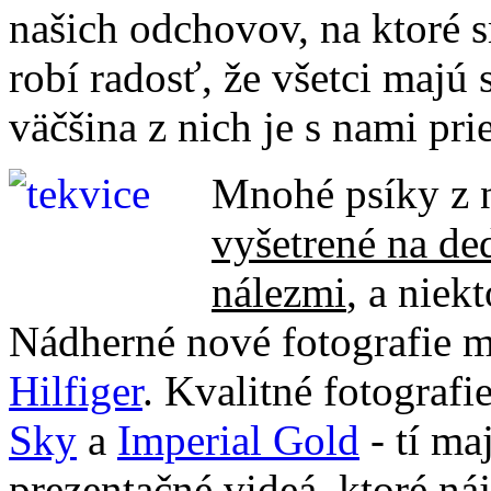
našich odchovov, na ktoré s
robí radosť, že všetci majú 
väčšina z nich je s nami pri
Mnohé psíky z n
vyšetrené na de
nálezmi
, a niekt
Nádherné nové fotografie má
Hilfiger
. Kvalitné fotografi
Sky
a
Imperial Gold
- tí ma
prezentačné videá, ktoré náj