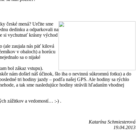
tky české mená? Určite sme
jednu dedinku a odparkovali na
me si vychutnať krásny východ
 (ale zaujala nás päť kilová
džemíkov v obaloch) a horúcu
nejednalo sa o nijaké
 tam bol zákaz vstupu).
eskôr nám došiel náš účinok, šlo iba o nevinnú súkromnú fotku) a do
posledné tri hodiny jazdy – podľa našej GPS. Ale hodiny sa rýchlo
j nehode, a tak sme nasledujúce hodiny strávili hľadaním vhodnej
vých zážitkov a vedomostí… :-) .
Katarína Schmiesterová
19.04.2013