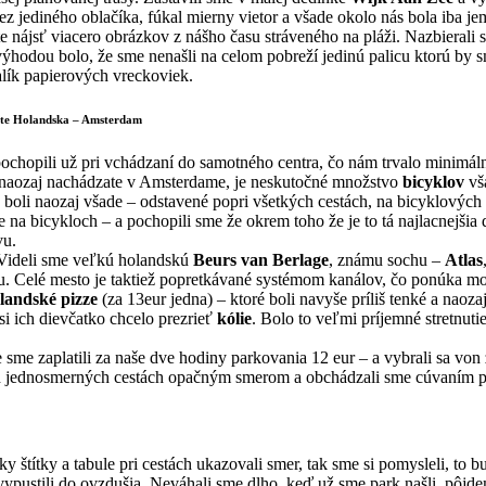
ez jediného oblačíka, fúkal mierny vietor
a všade okolo nás bola iba je
 nájsť viacero obrázkov z nášho času stráveného na pláži. Nazbierali 
ýhodou bolo, že sme nenašli na celom pobreží jedinú palicu ktorú by s
lík papierových vreckoviek.
te Holandska – Amsterdam
hopili už pri vchádzaní do samotného centra, čo nám trvalo minimálne
 naozaj nachádzate v Amsterdame, je neskutočné množstvo
bicyklov
vša
 boli naozaj všade – odstavené popri všetkých cestách, na bicyklových p
e na bicykloch – a pochopili sme že okrem toho že je to tá najlacnejšia 
vu.
 Videli sme veľkú holandskú
Beurs van Berlage
, známu sochu –
Atlas
cu. Celé mesto je taktiež popretkávané systémom kanálov, čo ponúka mo
landské pizze
(za 13eur jedna) – ktoré boli navyše príliš tenké a nao
si ich dievčatko chcelo prezrieť
kólie
. Bolo to veľmi príjemné stretnut
sme zaplatili za naše dve hodiny parkovania 12 eur – a vybrali sa vo
ých jednosmerných cestách opačným smerom a obchádzali sme cúvaním pár
tky štítky a tabule pri cestách ukazovali smer, tak sme si pomysleli, 
ypustili do ovzdušia. Neváhali sme dlho, keď už sme park našli, pôjde