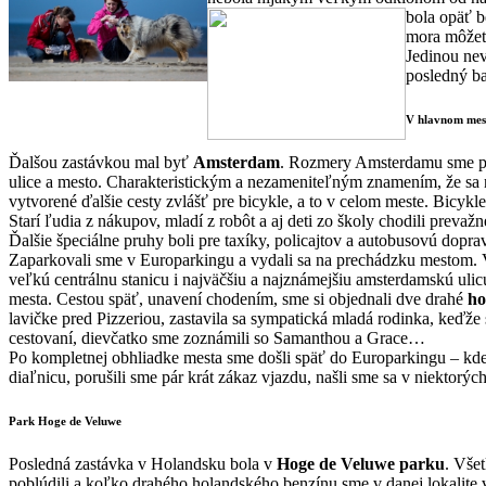
bola opäť b
mora môžete
Jedinou nev
posledný ba
V hlavnom mes
Ďalšou zastávkou mal byť
Amsterdam
. Rozmery Amsterdamu sme poc
ulice a mesto. Charakteristickým a nezameniteľným znamením, že sa
vytvorené ďalšie cesty zvlášť pre bicykle, a to v celom meste. Bicykle
Starí ľudia z nákupov, mladí z robôt a aj deti zo školy chodili prevažn
Ďalšie špeciálne pruhy boli pre taxíky, policajtov a autobusovú dopra
Zaparkovali sme v Europarkingu a vydali sa na prechádzku mestom.
veľkú centrálnu stanicu i najväčšiu a najznámejšiu amsterdamskú uli
mesta. Cestou späť, unavení chodením, sme si objednali dve drahé
ho
lavičke pred Pizzeriou, zastavila sa sympatická mladá rodinka, keďže 
cestovaní, dievčatko sme zoznámili so Samanthou a Grace…
Po kompletnej obhliadke mesta sme došli späť do Europarkingu – kde 
diaľnicu, porušili sme pár krát zákaz vjazdu, našli sme sa v niektor
Park Hoge de Veluwe
Posledná zastávka v Holandsku bola v
Hoge de Veluwe parku
. Vše
poblúdili a koľko drahého holandského benzínu sme v danej lokalite v