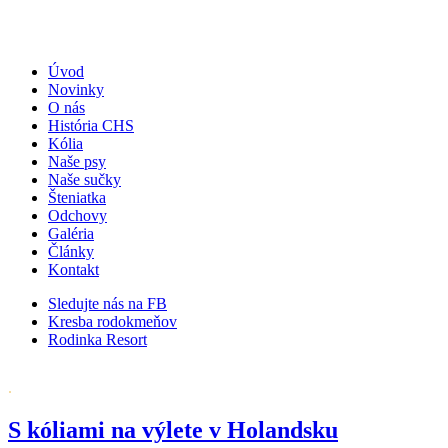
Úvod
Novinky
O nás
História CHS
Kólia
Naše psy
Naše sučky
Šteniatka
Odchovy
Galéria
Články
Kontakt
Sledujte nás na FB
Kresba rodokmeňov
Rodinka Resort
.
S kóliami na výlete v Holandsku