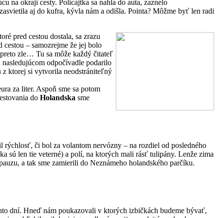
u na okraji cesty. Policajtka sa nahla do auta, zaznelo
zasvietila aj do kufra, kývla nám a odišla. Pointa? Môžme byť len radi
toré pred cestou dostala, sa zrazu
d cestou – samozrejme že jej bolo
j preto zle… Tu sa môže každý čitateľ
na nasledujúcom odpočívadle podarilo
z ktorej si vytvorila neodstrániteľný
ura za liter. Aspoň sme sa potom
 cestovania do
Holandska
sme
l rýchlosť, či bol za volantom nervózny – na rozdiel od posledného
 sú len tie veterné) a polí, na ktorých mali rásť tulipány. Lenže zima
ú pauzu, a tak sme zamierili do Neznámeho holandského parčíku.
týchto dní. Hneď nám poukazovali v ktorých izbičkách budeme bývať,