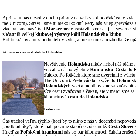
Apríl sa u nás niesol v duchu príprav na veľký a dlhoočakávaný výle
the Unicorn). Strávili sme tu niekoľko dní, kedy nás Miep sprevádzal
viackrát sme navštívili
Markermeer
, zastavili sme sa aj na severnej
zúčastnili veľkej
klubovej výstavy kólii Holandského klubu
.
Bol to krásny a nezabudnuteľný výlet, a preto som sa rozhodla, že op
Ako sme sa vlastne dostali do Holandska?
Navštívenie
Holandska
nikdy nebol náš plánova
vracali z nášho výletu v
Rumunsku
. Cesta do
ďaleko. Po fotkách ktoré sme uverejnili z výle
The Unicorn). Prehovárala nás, že do
Holands
Holandských
vecí a mohli by sme sa zúčastniť 
síce cestu zvažovali a čakali, ale v marci sme sa
kilometrovú
cestu do Holandska
.
Cestovanie
Čas utiekol veľmi rýchlo (hoci by to nikto z nás v decembri nepovedal
„podbradníky“, ktoré mali po zime statočne zošednuté.
Cesta Slove
Hneď za
Poľskými hranicami
nás po pár kilometroch čakala zrušená