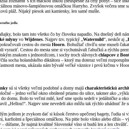
ažila zoznámiť s ich mačkou Inkou (neúspešne za celý pobyt – síce Inku
eciálnou mäsovo-šampiónovou omáčkou Harryho. Zvyšok večera sme sa pr
ovú pláž. Nijaký piesok ani kamienky, len samé mušle.
orného jedla
raňajky, bolo tam isto všetko čo by človeku napadlo. Na dnešný deň n
ké mlyny
vo
Wijdenes
. Najprv tzv. typický „
Watermild
“, neskôr aj „
e pokračovali cestou do mesta
Hoorn
. Bohužiaľ chvíľu sme museli čakať
li vyraziť. Cestou do mesta sme si vychutnávali ľahučkú a rýchlu pre
stským znakom s jednorožcom, i sochy troch slávnych
chlapcov z Bon
týčila socha holandského diktátora – ktorý ma doteraz veľmi rozporuplnú
účastnosti mesta, ukázala nám bývalé veľké väznice i prvú krčmu v Hoo
inky
sú si všetky veľmi podobné a domy majú
charakteristickú archi
očné – jedno veľké okno obrátené priamo do ulice, takmer ako „výkla
o do domu. Bolo to veľmi milé, keď sme spolu sedeli v jedálničke a ok
ravil „Hellou!“. Najprv sme nevedeli ako môžu tak rýchlo uhádnuť že s
ždým jedlom je zvykom dať si kúsok čerstvo upečenej bagety, ľudia si 
i, karfiolmi a špeciálnou omáčkou. Na pitie bolo vínko alebo džús – 
 – dúfame, že najmä kvalitné Slovenské víno si budú len a len chváliť