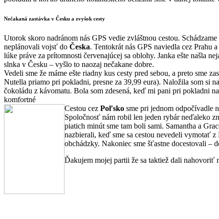
Nečakaná zastávka v Česku a zvyšok cesty
Utorok skoro nadránom nás GPS vedie zvláštnou cestou. Schádzame z
neplánovali vojsť do
Česka
. Tentokrát nás GPS naviedla cez Prahu a
lúke práve za prítomnosti červenajúcej sa oblohy. Janka ešte našla 
slnka v Česku – vyšlo to naozaj nečakane dobre.
Vedeli sme že máme ešte riadny kus cesty pred sebou, a preto sme zas
Nutella priamo pri pokladni, presne za 39,99 eura). Naložila som si
čokoládu z kávomatu. Bola som zdesená, keď mi pani pri pokladni naúč
komfortné
Cestou cez
Poľsko
sme pri jednom odpočívadle nar
Spoločnosť nám robil len jeden rybár neďaleko zna
piatich minút sme tam boli sami. Samantha a Grac
nazbierali, keď sme sa cestou nevedeli vymotať z 
obchádzky. Nakoniec sme šťastne docestovali – do
Ďakujem mojej partii že sa taktiež dali nahovoriť