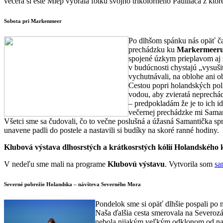
večera si ešte Miep vybrala fotku svojho trikolórneho Pauillaca z kto
Sobota pri Markenmeer
Po dlhšom spánku nás opäť čak
prechádzku ku
Markermeer
spojené úzkym prieplavom aj
v budúcnosti chystajú „vysuši
vychutnávali, na oblohe ani ob
Cestou popri holandských poli
vodou, aby zvieratá neprechád
– predpokladám že je to ich i
večernej prechádzke mi Samant
Všetci sme sa čudovali, čo to večne poslušná a úžasná Samantička s
unavene padli do postele a nastavili si budíky na skoré ranné hodiny.
Klubová výstava dlhosrstých a krátkosrstých kólií Holandského 
V nedeľu sme mali na programe
Klubovú výstavu
. Vytvorila som
sa
Severné pobrežie Holandska – návšteva Severného Mora
Pondelok sme si opäť dlhšie pospali p
Naša ďalšia cesta smerovala na Severozá
nebola nijakým veľkým odklonom od naše