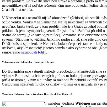
veľký problém. Poľské diaľnice boli široké a prázdne a preto sa tam k
neidentifikovateľné poľské rečnenie, čím sme odpovedali jedine „Engli
že asi žiadna nebola.
V Nemecku
nás nestrašili nijaké obmedzené rýchlosti, ale strašila nás
ocitlo vonku. Vonku = na Samanthe. Na jej nevoľnosť sa vytvorili dva
nevoľno. Janka tvrdí, že v tom problém nie je a Grace zabehol bodliak
prikloniť k jemu sympatickej verzii. Grejsin obsah žalúdka pôsobil n
dostať do formy „ako tak“ vyzerajúcej, Samanthe sa to evidentne nepá
suvenír. (Stálo nás to väčšinu Jankinho púdru a i tak sme ešte dlho ce
Ďalšia krásna spomienka z Nemecka bola z čerpacej stanice – kedy ná
utešovali, aký krásne tichý je tento benzín a ako výborne sa ide. (Na
samozrejme
nezabúdali fotiť
…
Vchádzame do Holandska – naše prvé dojmy
Do Holandska sme vstúpili niekedy predobedom. Prispôsobili sme sa j
výletu v Rumunsku a ich cestných pirátov to bolo príjemné prekvapenie
prišla neskoro aj k nim a tulipány sa rozhodli že nebudú kvitnúť vo
Cestou sme stretávali mnoho cyklistov – to sme ešte netušili, aký je
Miep Van Dulken a Harry Wouterse (Lovely of The Unicorn)
V malebnej dedinke
Wijdenes
nás privít