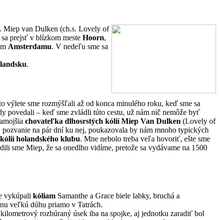
. Miep van Dulken (ch.s. Lovely of
e sa prejsť v blízkom meste
Hoorn
,
rum
Amsterdamu
. V nedeľu sme sa
olandsku
.
to výlete sme rozmýšľali až od konca minulého roku, keď sme sa
dy povedali – keď sme zvládli túto cestu, už nám nič nemôže byť
amojšia
chovateľka dlhosrstých kólií Miep Van Dulken
(Lovely of
ej pozvanie na pár dní ku nej, poukazovala by nám mnoho typických
 kólií holandského klubu
. Mne nebolo treba veľa hovoriť, ešte sme
dili sme Miep, že sa onedlho vidíme, pretože sa vydávame na 1500
te vykúpali
kóliam
Samanthe a Grace biele labky, bruchá a
ásnu veľkú dúhu priamo v Tatrách.
kilometrový rozbúraný úsek iba na spojke, aj jednotku zaradiť bol