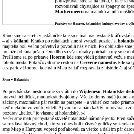
porozprávali sme sa na úvod, Grace sa sn
rozvoniavali chystajúce sa špagety so šp
Markermeeru
na malinkú a milú mušličk
Poznávanie Hoornu, holandskej kultúry, zvykov a výb
Ráno sme sa stretli v jedálničke kde sme mali nachystané kráľovské 
– aj s
kóliami
. Krátko po raňajkách sme si vyrazili pozrieť si
holands
majitelia boli veľmi prívetiví a povodili nás v nich. Po obhliadke sm
pretože od rána pršalo. Onedlho sa však mraky potrhali a my sme moh
Prešli sme sa po prístave
Hoornu
kde sme videli prístavnú vežu s me
tohoto mesta. Pokračovali sme cestou na
Červené námestie
, kde sa 
cez park v Hoorne, kde nám Miep zatiaľ rozprávala z histórie či aj s
Život v Holandsku
Po prechádzke mestom sme sa vrátili do
Wijdenesu
.
Holandské ded
pravých tehličiek, mnohokrát dvojdomy. Všetko domy majú jedno spol
záclony, maximálne pár rastlín na parapete – a vidieť cez neho priam
keď niekoho vo vnútri videli. Aj vonku sa nám každý prihováral a zd
pozdrav „hellou“ je vlastne aj holandský. :-)
Večer sme mali prichystané skvelé holandské národné jedlo. Pred ka
sa rozdáva hlavný chod, ktorým dnes boli mäsové guličky so zemiakm
sme Miep a Harrymu vopred poďakovali za všetko a dali im pár darov