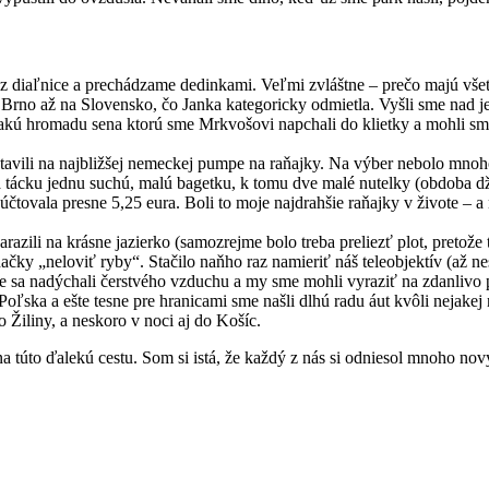
 diaľnice a prechádzame dedinkami. Veľmi zvláštne – prečo majú vše
 Brno až na Slovensko, čo Janka kategoricky odmietla. Vyšli sme nad 
nejakú hromadu sena ktorú sme Mrkvošovi napchali do klietky a mohli s
tavili na najbližšej nemeckej pumpe na raňajky. Na výber nebolo mnoho
 na tácku jednu suchú, malú bagetku, k tomu dve malé nutelky (obdoba 
tovala presne 5,25 eura. Boli to moje najdrahšie raňajky v živote – a 
azili na krásne jazierko (samozrejme bolo treba preliezť plot, pretože
čky „neloviť ryby“. Stačilo naňho raz namieriť náš teleobjektív (až n
e sa nadýchali čerstvého vzduchu a my sme mohli vyraziť na zdanlivo 
Poľska a ešte tesne pre hranicami sme našli dlhú radu áut kvôli nejake
 Žiliny, a neskoro v noci aj do Košíc.
 na túto ďalekú cestu. Som si istá, že každý z nás si odniesol mnoho no