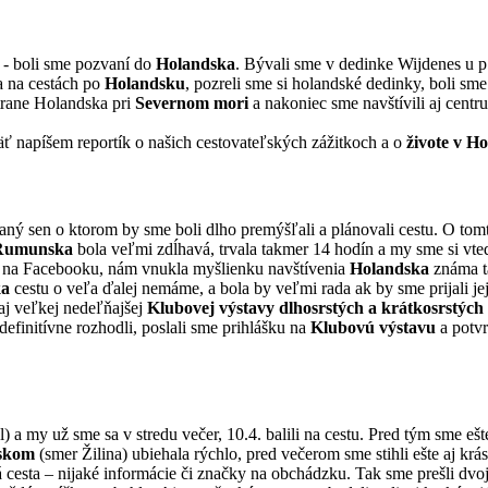
t - boli sme pozvaní do
Holandska
. Bývali sme v dedinke Wijdenes u p
a na cestách po
Holandsku
, pozreli sme si holandské dedinky, boli sm
 strane Holandska pri
Severnom mori
a nakoniec sme navštívili aj cent
äť napíšem reportík o našich cestovateľských zážitkoch a o
živote v H
ný sen o ktorom by sme boli dlho premýšľali a plánovali cestu. O tom
Rumunska
bola veľmi zdĺhavá, trvala takmer 14 hodín a my sme si vte
tu na Facebooku, nám vnukla myšlienku navštívenia
Holandska
známa t
ka
cestu o veľa ďalej nemáme, a bola by veľmi rada ak by sme prijali j
aj veľkej nedeľňajšej
Klubovej výstavy dlhosrstých a krátkosrstých
 definitívne rozhodli, poslali sme prihlášku na
Klubovú výstavu
a potvr
) a my už sme sa v stredu večer, 10.4. balili na cestu. Pred tým sme eš
nskom
(smer Žilina) ubiehala rýchlo, pred večerom sme stihli ešte aj kr
 cesta – nijaké informácie či značky na obchádzku. Tak sme prešli dvoj