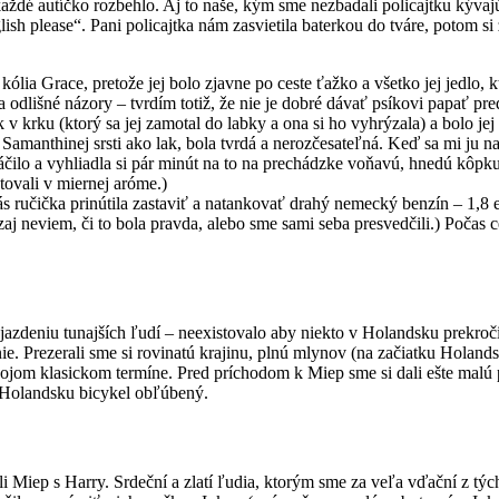
aždé autíčko rozbehlo. Aj to naše, kým sme nezbadali policajtku kývajúc
sh please“. Pani policajtka nám zasvietila baterkou do tváre, potom si 
 kólia Grace, pretože jej bolo zjavne po ceste ťažko a všetko jej jedlo, k
 odlišné názory – tvrdím totiž, že nie je dobré dávať psíkovi papať pre
 v krku (ktorý sa jej zamotal do labky a ona si ho vyhrýzala) a bolo je
a Samanthinej srsti ako lak, bola tvrdá a nerozčesateľná. Keď sa mi ju 
čilo a vyhliadla si pár minút na to na prechádzke voňavú, hnedú kôpku 
stovali v miernej aróme.)
s ručička prinútila zastaviť a natankovať drahý nemecký benzín – 1,8 e
ozaj neviem, či to bola pravda, alebo sme sami seba presvedčili.) Počas
azdeniu tunajších ľudí – neexistovalo aby niekto v Holandsku prekroči
. Prezerali sme si rovinatú krajinu, plnú mlynov (na začiatku Holandska
 svojom klasickom termíne. Pred príchodom k Miep sme si dali ešte mal
 v Holandsku bicykel obľúbený.
ali Miep s Harry. Srdeční a zlatí ľudia, ktorým sme za veľa vďační z 