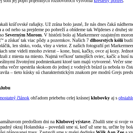
rej som jej popri príjemných rozhovoroch vytvorila
kreslený portrét
.
ali kráľovské raňajky. Už zrána bolo jasné, že nás dnes čaká nádherné
u
a od neho sa prejdeme po pobreží a obídeme tak Wijdenes z druhej s
 so
Severným Morom
. V histórii bolo aj Markermeer ozajstným morom
ť“ a získať tak viac pôdy a pozemkov. Našich 7
dlhosrstých kólií
budil
láčik, len slnko, voda, vlny a vietor. Z našich fotografií pri Markerme
ach sme videli mnoho zvierat – kone, husi, kačky, ovce aj kozy. Jedno
zali z miesta na miesto. Najmä veľkosť tamojších oviec, kačíc a husí n
deálnymi životnými podmienkami ktoré tam majú vytvorené. Večer sme m
ha večer spestrila skokom do jednej z vodných brázd (a nebola to čist
pravila – tieto kúsky sú charakteristickým znakom pre modrú Grejs pr
klubu
mostatný článok
ohľadom priebehu celej krásnej
klubovky
aj s
obsiahl
o namáhavom predošlom dni na
Klubovej výstave
. Zbalili sme si svoje v
padný okraj Holandska – povedali sme si, keď už sme tu, určite by bola
j plánovanej trasy. Zastavili sme v malej dedinke
Wijk Aan Zee
a vy