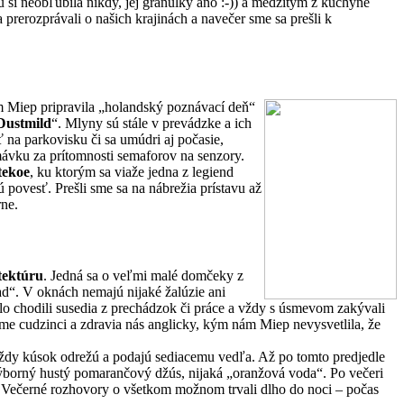
 si neobľubila nikdy, jej granulky áno :-)) a medzitým z kuchyne
erozprávali o našich krajinách a navečer sme sa prešli k
ám Miep pripravila „holandský poznávací deň“
Dustmild
“. Mlyny sú stále v prevádzke a ich
 na parkovisku či sa umúdri aj počasie,
mávku za prítomnosti semaforov na senzory.
tekoe
, ku ktorým sa viaže jedna z legiend
 povesť. Prešli sme sa na nábrežia prístavu až
rne.
tektúru
. Jedná sa o veľmi malé domčeky z
d“. V oknách nemajú nijaké žalúzie ani
olo chodili susedia z prechádzok či práce a vždy s úsmevom zakývali
me cudzinci a zdravia nás anglicky, kým nám Miep nevysvetlila, že
vždy kúsok odrežú a podajú sediacemu vedľa. Až po tomto predjedle
výborný hustý pomarančový džús, nijaká „oranžová voda“. Po večeri
. Večerné rozhovory o všetkom možnom trvali dlho do noci – počas