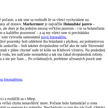
 počasie, a tak sme sa rozhodli že sa všetci vychystáme na
trany až domov.
Markermeer
je najväčšie
Holandské jazero
–
, ale dnes je iba jedným naozaj veľkým jazerom – i to sa holanďania
o u každého pozornosť – a aj my všetci sme si prechádzku
er som vytvorila samostatnú
novú fotogalériu
.
tlivé pozemky boli oddelené iba brázdami s plytkou, asi polmetrovou
ás zaskočila – boli takmer dvojnásobne veľké ako tie naše Slovenské
ali v pláne chystať naše tri kólie na Klubovú výstavu. Na poslednej
á voda, len našťastie nesmrdela) a tak ma čakal dvojnásobok roboty.
edsa a nie pre Sam… Po zvládnutých, perfektne učesaných psoch sme
ou fotogalériou
.
eci a rozlúčili sa s Miep.
 veľká chyba nenavštíviť more. Počasie bolo fantastické a cesta
dali sa smerom ku pobrežiu. Prechádzalo sa tam iba pár ľudí. Obloha