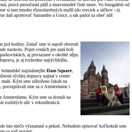
mná, pravá piesočnatá pláž a tmavomodré čisté more. Vo fotogalérii od
sme si tam mnoho rôznofarebných mušlí (do vreciek a sáčkov :-)).
me dali aportovať Samanthe a Grace, a tak padol za obeť náš
 pol hodiny. Zatiaľ sme si aspoň obzerali
de naokolo. Popri cestách pre autá boli
arkoviskách, aj priviazané o okolité stĺpy.
doprava, je aj rozhodne najrýchlejšia.
, holandské najznámejšie
Dam Square
,
žnosti rýchlej dopravy najmä v centre
zaj malé. Kým sme zúbožene čakali na
ie, porozprávali sme sa o Amsterdame i
n z Amsterdamu. Kým sme sa dostali na
 rozbitých ulíc v rekonštrukcii.
to bude isto niečo významné a pekné. Nebudem opisovať koľkokrát sme
me sa naň pozrieť.