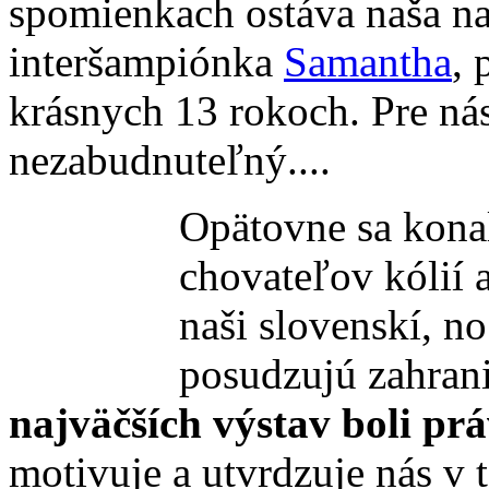
spomienkach ostáva naša na
interšampiónka
Samantha
, 
krásnych 13 rokoch. Pre nás
nezabudnuteľný....
Opätovne sa konal
chovateľov kólií a
naši slovenskí, no
posudzujú zahrani
najväčších výstav boli prá
motivuje a utvrdzuje nás v 