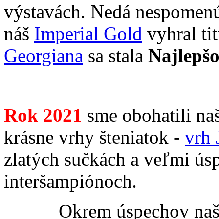
výstavách. Nedá nespomenúť
náš
Imperial Gold
vyhral ti
Georgiana
sa stala
Najlepš
Rok 2021
sme obohatili na
krásne vrhy šteniatok -
vrh 
zlatých sučkách a veľmi ús
interšampiónoch.
Okrem úspechov naš