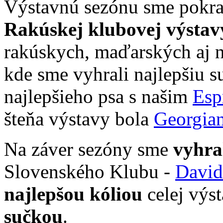
Výstavnú sezónu sme pokr
Rakúskej klubovej výstav
rakúskych, maďarských aj 
kde sme vyhrali najlepšiu s
najlepšieho psa s našim
Esp
šteňa výstavy bola
Georgia
Na záver sezóny sme
vyhral
Slovenského Klubu -
David
najlepšou kóliou
celej výs
sučkou
.