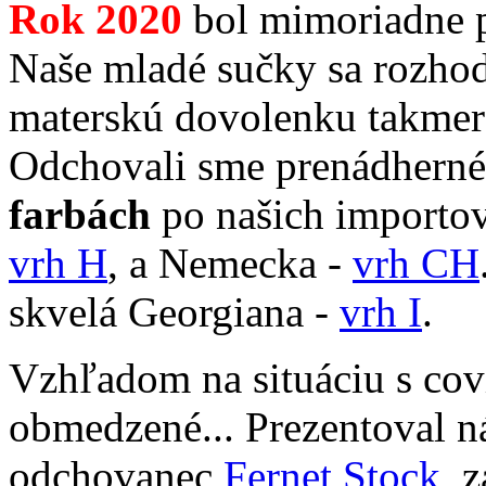
Rok 2020
bol mimoriadne 
Naše mladé sučky sa rozhodl
materskú dovolenku takmer 
Odchovali sme prenádherné
farbách
po našich importo
vrh H
, a Nemecka -
vrh CH
skvelá Georgiana -
vrh I
.
Vzhľadom na situáciu s cov
obmedzené... Prezentoval n
odchovanec
Fernet Stock
, 