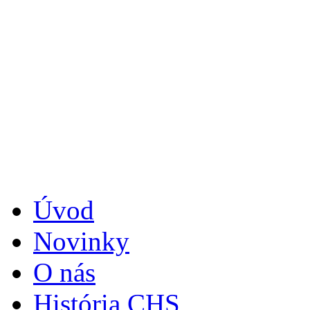
Úvod
Novinky
O nás
História CHS