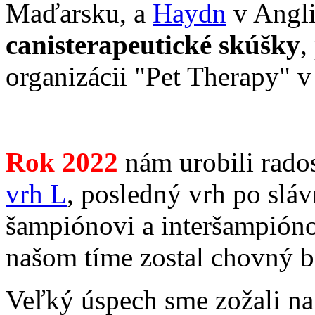
Maďarsku, a
Haydn
v Angli
canisterapeutické skúšky
,
organizácii "Pet Therapy" 
Rok 2022
nám urobili rado
vrh L
, posledný vrh po sl
šampiónovi a interšampióno
našom tíme zostal chovný b
Veľký úspech sme zožali na