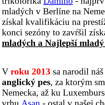
trikolórika
Damiho
- najprv
mladých v Berlíne na Neme
získal kvalifikáciu na prest
konci sezóny to zavŕšil zís
mladých a Najlepší mladý
V
roku
2013
sa narodil ná
anglický pes
, za ktorým sm
Nemecka, až ku Luxembursk
vrhu
Asan
- ostal v našej c