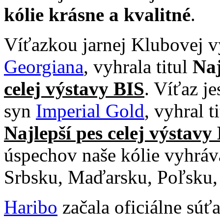
kólie krásne a kvalitné
.
Víťazkou jarnej Klubovej v
Georgiana
, vyhrala titul
Naj
celej výstavy BIS
. Víťaz j
syn
Imperial Gold
, vyhral t
Najlepší pes celej výstavy
úspechov naše kólie vyhráv
Srbsku, Maďarsku, Poľsku,
Haribo
začala oficiálne súť