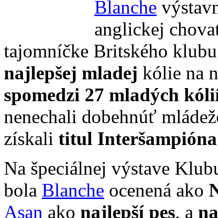
Blanche
výstavn
anglickej chova
tajomníčke Britského klubu 
najlepšej mladej
kólie na n
spomedzi 27 mladých kóli
nenechali dobehnúť mládež
získali
titul Interšampióna
Na špeciálnej výstave Klub
bola
Blanche
ocenená ako
N
Asan
ako
najlepší pes
, a
na