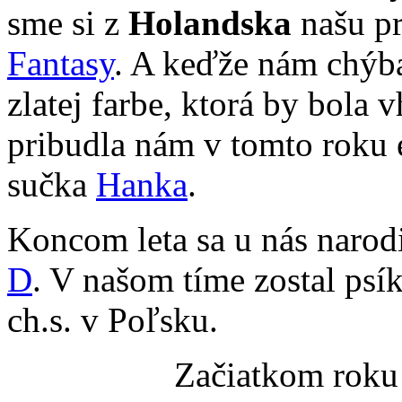
sme si z
Holandska
našu p
Fantasy
. A keďže nám chýba
zlatej farbe, ktorá by bola
pribudla nám v tomto roku 
sučka
Hanka
.
Koncom leta sa u nás narod
D
. V našom tíme zostal psí
ch.s. v Poľsku.
Začiatkom roku 