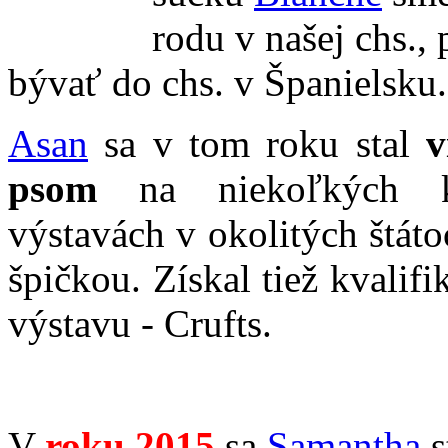
rodu v našej chs.,
bývať do chs. v Španielsku.
Asan
sa v tom roku stal
v
psom
na niekoľkých kl
výstavách v okolitých štát
špičkou. Získal tiež kvalifi
výstavu - Crufts.
V
roku
2015
sa
Samantha
s