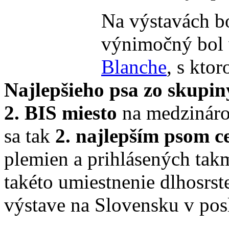
Na výstavách bo
výnimočný bol 
Blanche
, s kto
Najlepšieho psa zo skupin
2. BIS miesto
na medzinárod
sa tak
2. najlepším psom ce
plemien a prihlásených tak
takéto umiestnenie dlhosrst
výstave na Slovensku v po