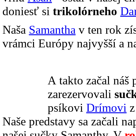
doniesť si
trikolórneho
Da
Naša
Samantha
v ten rok zí
vrámci Európy najvyšší a n
A takto začal náš 
zarezervovali
suč
psíkovi
Drímovi
z
Naše predstavy sa začali n
našej sučky Samanthy. V
r