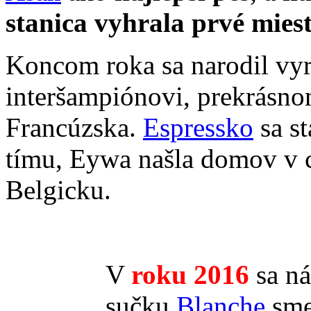
stanica vyhrala prvé mies
Koncom roka sa narodil v
interšampiónovi, prekrásn
Francúzska.
Espressko
sa st
tímu, Eywa našla domov v ch
Belgicku.
V
roku
2016
sa ná
sučku
Blanche
sme